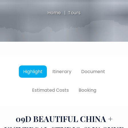
Home
Home
Home
Home
Tours
Tours
Tours
Tours
Highlight
Itinerary
Document
Estimated Costs
Booking
09D BEAUTIFUL CHINA +